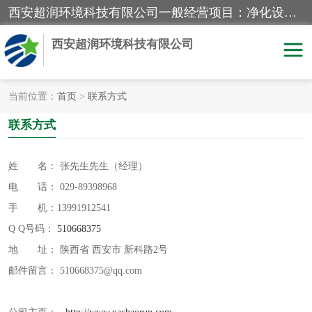
西安超润环境科技有限公司一般经营项目：净化设备、厨房设备、五金机电设备、不锈钢制品、彩钢夹心板、水处理设备的研发、销售；空气净化设备、办公设备、通风设备、建筑材料、金属材料的销售；净化工程、钢结构工程、机电设备工程的设计与施工及技术咨询服务；货物及技术的进出口的业务经营。
西安超润环境科技有限公司
当前位置：
首页
>
联系方式
洁净手术室
净化板
联系方式
粉尘废气净化
洁净室工程
姓 名： 张先生
先生
（经理）
电 话： 029-89398968
净化车间工程
GMP车间
手 机：13991912541
Q Q号码：
510668375
地 址： 陕西省 西安市 新科路2号
邮件留言： 510668375@qq.com