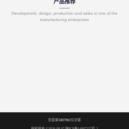
产品推荐
Development, design, production and sales in one of the
manufacturing enterprises
您是第
1807961
位访客
版权所有 ©2026-08-07
陕ICP备14007257号-2