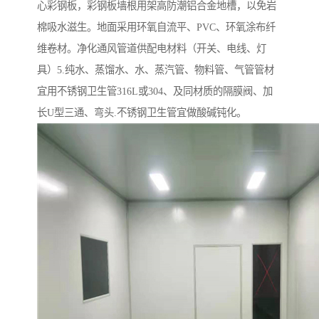
心彩钢板，彩钢板墙根用架高防潮铝合金地槽，以免岩
棉吸水滋生。地面采用环氧自流平、PVC、环氧涂布纤
维卷材。净化通风管道供配电材料（开关、电线、灯
具）5.纯水、蒸馏水、水、蒸汽管、物料管、气管管材
宜用不锈钢卫生管316L或304、及同材质的隔膜阀、加
长U型三通、弯头.不锈钢卫生管宜做酸碱钝化。