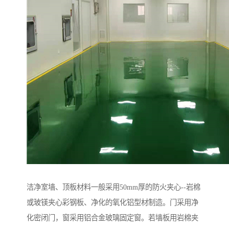
洁净室墙、顶板材料一般采用50mm厚的防火夹心--岩棉
或玻镁夹心彩钢板、净化的氧化铝型材制造。门采用净
化密闭门，窗采用铝合金玻璃固定窗。若墙板用岩棉夹