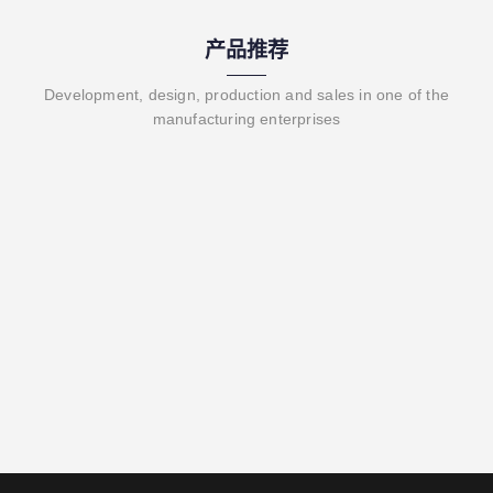
产品推荐
Development, design, production and sales in one of the
manufacturing enterprises