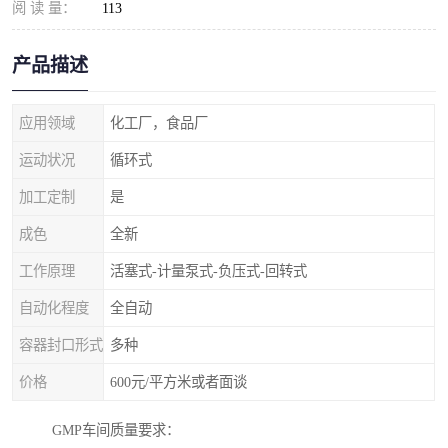
阅 读 量：
113
产品描述
应用领域
化工厂，食品厂
运动状况
循环式
加工定制
是
成色
全新
工作原理
活塞式-计量泵式-负压式-回转式
自动化程度
全自动
容器封口形式
多种
价格
600元/平方米或者面谈
GMP车间质量要求：