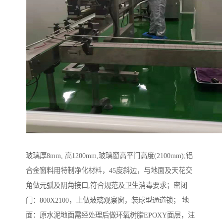
玻璃厚8mm, 高1200mm,玻璃窗高平门高度(2100mm);铝
合金窗料用特制净化材料，45度斜边，与地面及天花交
角做元弧及阴角接口,符合规范及卫生消毒要求；密闭
门：800X2100，上做玻璃观察窗，装球型通道锁； 地
面：原水泥地面需经处理后做环氧树脂EPOXY面层，注