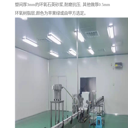
塑间厚3mm的环氧石英砂浆,耐磨抗压; 其他做厚0.5mm
环氧树脂层;颜色为苹果绿或由甲方选定。