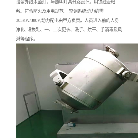
设紫外线杀菌灯，与照明灯具分路设计。用铁线管暗
敷。符合防火及用电规范。 空调系统动力约需
305KW/380V;动力配电由甲方负责。人员进入前的人身
净化, 设换鞋、一、二次更衣、洗手、烘干、手消毒及风
淋等程序。