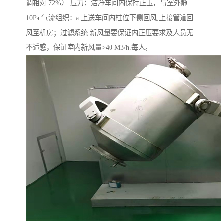
调相对:72%） 压力：洁净车间内保持正压，与室外静
10Pa 气流组织：a.上送车间内柱位下侧回风,上接管道回
风至机房；过滤系统 新风量要保证内正压要求及人员无
不适感，保证室内新风量>40 M3/h.每人。