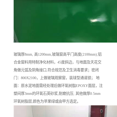
玻璃厚8mm, 高1200mm,玻璃窗高平门高度(2100mm);铝
合金窗料用特制净化材料，45度斜边，与地面及天花交
角做元弧及阴角接口,符合规范及卫生消毒要求；密闭
门：800X2100，上做玻璃观察窗，装球型通道锁； 地
面：原水泥地面需经处理后做环氧树脂EPOXY面层，注
塑间厚3mm的环氧石英砂浆,耐磨抗压; 其他做厚0.5mm
环氧树脂层;颜色为苹果绿或由甲方选定。