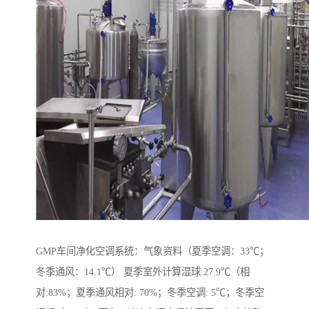
GMP车间净化空调系统：气象资料（夏季空调：33℃；
冬季通风：14.1℃） 夏季室外计算湿球:27.9℃（相
对:83%；夏季通风相对: 70%；冬季空调: 5℃；冬季空