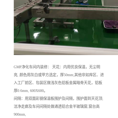
GMP净化车间内装修： 天花：内用优良保温，无尘明
亮, 颜色用灰白或甲方选定，厚50mm;其他非如库区、进
入工厂前区、包装区做浅灰色铝板金属暗骨天花，铝板
厚0.6mm, 600X600。
间隔：用双面彩钢保温板围护及间隔，围护面到天花顶;
洁净走廊及车间间隔处做通透铝合金半玻璃窗,窗台高
900mm,