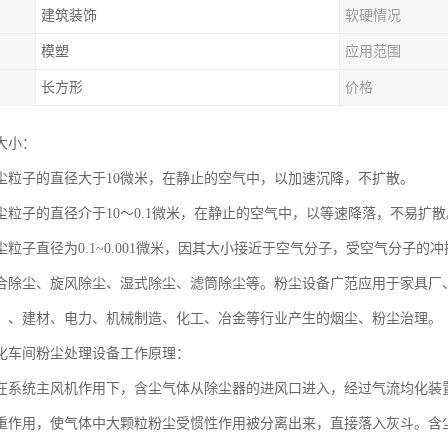
建筑装饰
软硬情况
模塑
应用范围
长方形
价格
大小：
尘粒子的直径大于10微米，在静止的空气中，以加速沉降，不扩散。
尘粒子的直径介于10～0.1微米，在静止的空气中，以等速降落，不易扩散
尘粒子直径为0.1~0.001微米，因其大小接近于空气分子，受空气分子
合除尘、旋风除尘、湿式除尘、滤筒除尘等。粉尘设备广范应用于家具厂
、、建材、电力、机械制造、化工、冶金等行业产生的烟尘、粉尘治理。
化车间粉尘处理设备工作原理：
在系统主风机作用下，含尘气体从除尘器的进风口进入，经过气流均化装
重作用，使气体中大颗粒粉尘受惯性作用被分离出来，直接落入灰斗。含