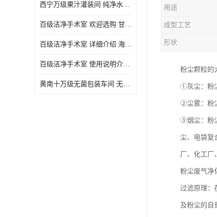
西宁万级果汁灌装间 纯净水灌装间 详细介绍
用途
百级洁净手术室 欢迎选购 甘肃百级洁净手术室报价表
成型工艺
形状
百级洁净手术室 详细介绍 海东百级洁净手术室报价单
百级洁净手术室 使用说明介绍 青海百级洁净手术室电话
粉尘颗粒的
黄南十万级无菌包装车间 无菌室 使用说明介绍
①灰尘：粉
②尘雾：粉
③烟尘：粉
尘、电袋复
厂、化工厂
粉尘废气净
过滤原理：
及粉尘的自