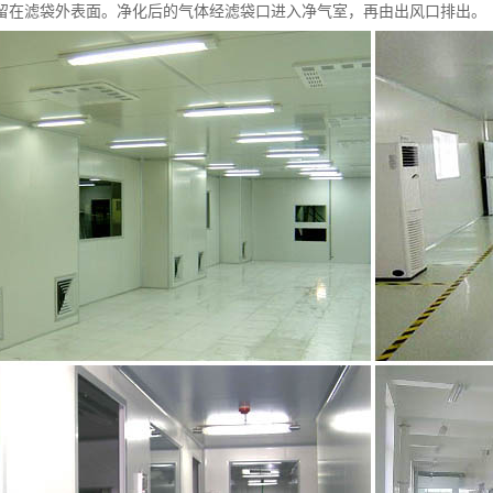
留在滤袋外表面。净化后的气体经滤袋口进入净气室，再由出风口排出。