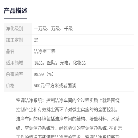
产品描述
净化级别
十万级、万级、千级
加工定制
是
品名
洁净室工程
适用领域
食品，医院，光电，化妆品
杀霉菌率
99.99（%）
价格
500元/平方米或者面谈
空调洁净系统：控制洁净车间的全过程实质上就是围绕
控制产尘和有效排尘两环节对微尘实施的的全面控制。
洁净车间的环境包括洁净车间的结构、墙壁材料、水系
统、空调洁净系统等。经过验证的空调洁净系统, 在正常
工作的情况下能满足洁净度的要求。空调洁净系统所形