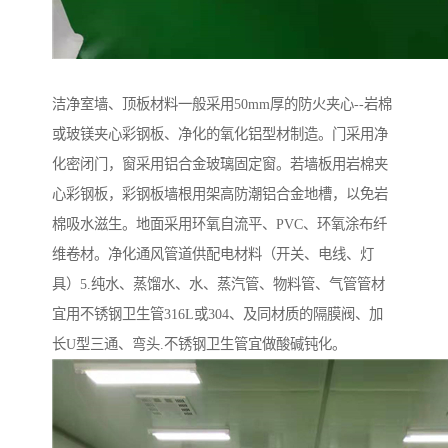
洁净室墙、顶板材料一般采用50mm厚的防火夹心--岩棉
或玻镁夹心彩钢板、净化的氧化铝型材制造。门采用净
化密闭门，窗采用铝合金玻璃固定窗。若墙板用岩棉夹
心彩钢板，彩钢板墙根用架高防潮铝合金地槽，以免岩
棉吸水滋生。地面采用环氧自流平、PVC、环氧涂布纤
维卷材。净化通风管道供配电材料（开关、电线、灯
具）5.纯水、蒸馏水、水、蒸汽管、物料管、气管管材
宜用不锈钢卫生管316L或304、及同材质的隔膜阀、加
长U型三通、弯头.不锈钢卫生管宜做酸碱钝化。