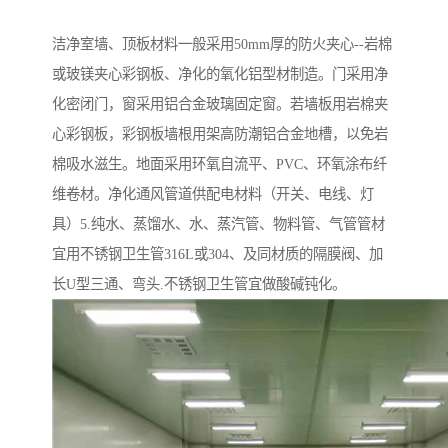
洁净室墙、顶板材料一般采用50mm厚的防火夹心--岩棉
或玻镁夹心彩钢板、净化的氧化铝型材制造。门采用净
化密闭门，窗采用铝合金玻璃固定窗。若墙板用岩棉夹
心彩钢板，彩钢板墙根用架高防潮铝合金地槽，以免岩
棉吸水滋生。地面采用环氧自流平、PVC、环氧涂布纤
维卷材。净化通风管道供配电材料（开关、电线、灯
具）5.纯水、蒸馏水、水、蒸汽管、物料管、气管管材
宜用不锈钢卫生管316L或304、及同材质的隔膜阀、加
长U型三通、弯头.不锈钢卫生管宜做酸碱钝化。