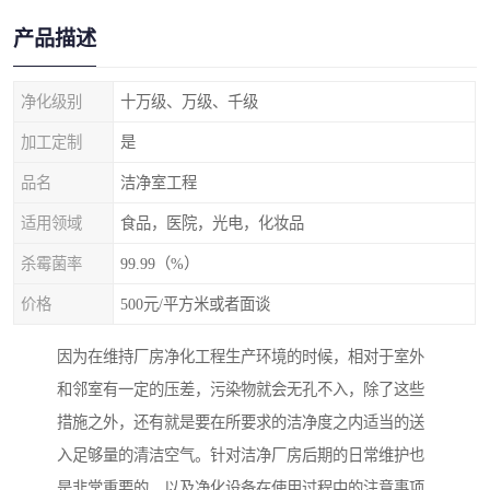
产品描述
净化级别
十万级、万级、千级
加工定制
是
品名
洁净室工程
适用领域
食品，医院，光电，化妆品
杀霉菌率
99.99（%）
价格
500元/平方米或者面谈
因为在维持厂房净化工程生产环境的时候，相对于室外
和邻室有一定的压差，污染物就会无孔不入，除了这些
措施之外，还有就是要在所要求的洁净度之内适当的送
入足够量的清洁空气。针对洁净厂房后期的日常维护也
是非常重要的，以及净化设备在使用过程中的注意事项