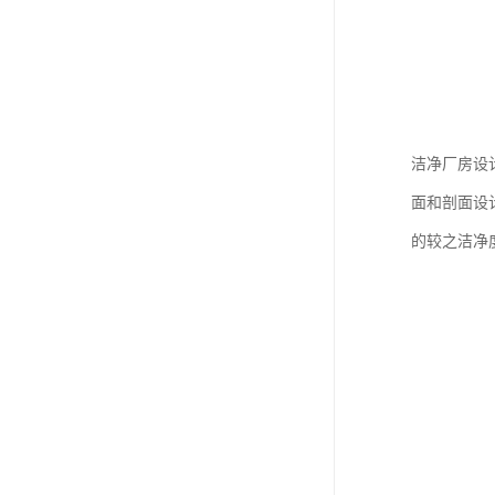
洁净厂房设
面和剖面设
的较之洁净