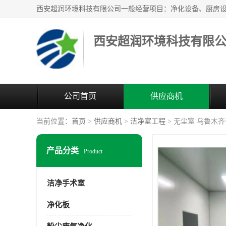
西安超润环境科技有限
公司首页
供应商机
当前位置：
首页
>
供应商机
>
洁净室工程
> 无尘室 乌鲁木
产品分类
Product
洁净手术室
净化板