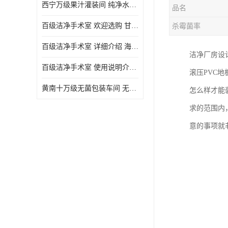
西宁万级果汁灌装间 纯净水灌装间 详细介绍
品名
百级洁净手术室 欢迎选购 甘肃百级洁净手术室报价表
杀霉菌率
百级洁净手术室 详细介绍 海东百级洁净手术室报价单
洁净厂房设
百级洁净手术室 使用说明介绍 青海百级洁净手术室电话
滚压PVC地
黄南十万级无菌包装车间 无菌室 使用说明介绍
怎么样才能
求的范围内
意的事项就