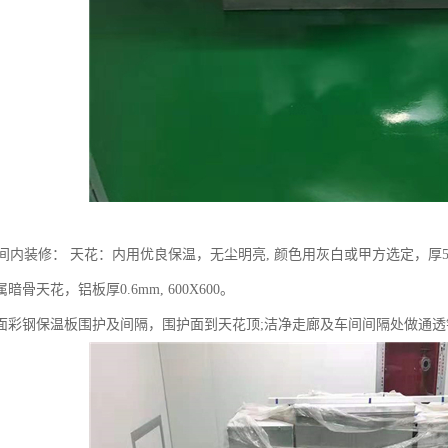
车间内装修： 天花：内用优良保温，无尘明亮, 颜色用灰白或甲方选定，厚
骨天花，铝板厚0.6mm, 600X600。
面彩钢保温板围护及间隔，围护面到天花顶;洁净走廊及车间间隔处做通透铝合