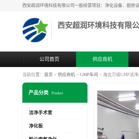
西安超润环境科技有限
公司首页
供应商机
当前位置：
首页
>
供应商机
>
GMP车间
> 海北万级GMP洁净
产品分类
Product
洁净手术室
净化板