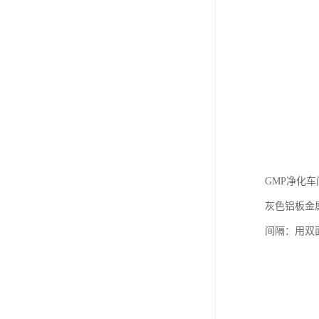
GMP净化
灰色铝板金属暗
间隔：用双