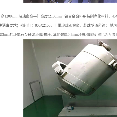
, 高1200mm,玻璃窗高平门高度(2100mm);铝合金窗料用特制净化材
消毒要求；密闭门：800X2100，上做玻璃观察窗，装球型通道锁； 地
3mm的环氧石英砂浆,耐磨抗压; 其他做厚0.5mm环氧树脂层;颜色为苹