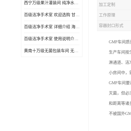
西宁万级果汁灌装间 纯净水灌装间 详细介绍
加工定制
百级洁净手术室 欢迎选购 甘肃百级洁净手术室报价表
工作原理
容器封口形式
百级洁净手术室 详细介绍 海东百级洁净手术室报价单
百级洁净手术室 使用说明介绍 青海百级洁净手术室电话
GMP车间
黄南十万级无菌包装车间 无菌室 使用说明介绍
生产车间按
淋通道、洁
小房间中，
GMP车间
灭菌，但必
和距离等诸
不被国外G