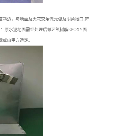
料，45度斜边，与地面及天花交角做元弧及阴角接口,符
面：原水泥地面需经处理后做环氧树脂EPOXY面
果绿或由甲方选定。