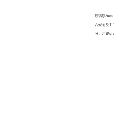
玻璃厚8mm
合规范及卫生
层，注塑间厚