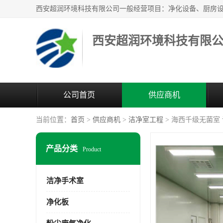
西安超润环境科技有限
公司首页
供应商机
当前位置：
首页
>
供应商机
>
洁净室工程
> 海西千级无菌室
产品分类
Product
洁净手术室
净化板