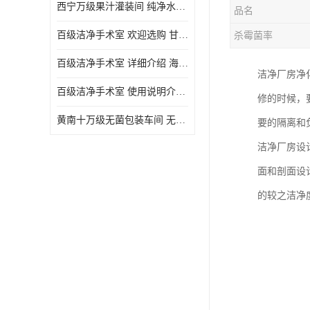
西宁万级果汁灌装间 纯净水灌装间 详细介绍
品名
百级洁净手术室 欢迎选购 甘肃百级洁净手术室报价表
杀霉菌率
百级洁净手术室 详细介绍 海东百级洁净手术室报价单
洁净厂房净
百级洁净手术室 使用说明介绍 青海百级洁净手术室电话
修的时候，
黄南十万级无菌包装车间 无菌室 使用说明介绍
要的隔离和
洁净厂房设
面和剖面设
的较之洁净