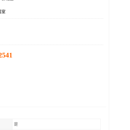
菌室
2541
是