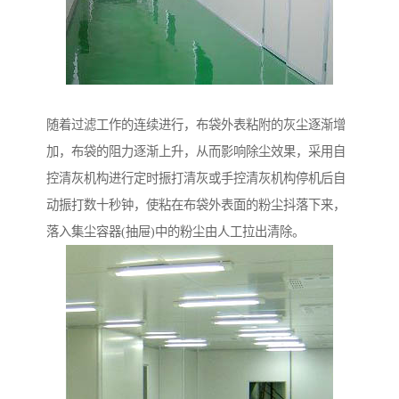
随着过滤工作的连续进行，布袋外表粘附的灰尘逐渐增
加，布袋的阻力逐渐上升，从而影响除尘效果，采用自
控清灰机构进行定时振打清灰或手控清灰机构停机后自
动振打数十秒钟，使粘在布袋外表面的粉尘抖落下来，
落入集尘容器(抽屉)中的粉尘由人工拉出清除。