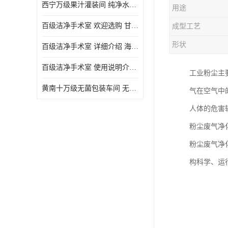
西宁万级果汁灌装间 纯净水灌装间 详细介绍
用途
百级洁净手术室 欢迎选购 甘肃百级洁净手术室报价表
成型工艺
形状
百级洁净手术室 详细介绍 海东百级洁净手术室报价单
百级洁净手术室 使用说明介绍 青海百级洁净手术室电话
工业粉尘主
黄南十万级无菌包装车间 无菌室 使用说明介绍
气在空气中
人体的危害
粉尘废气净
粉尘废气净
构科学、运