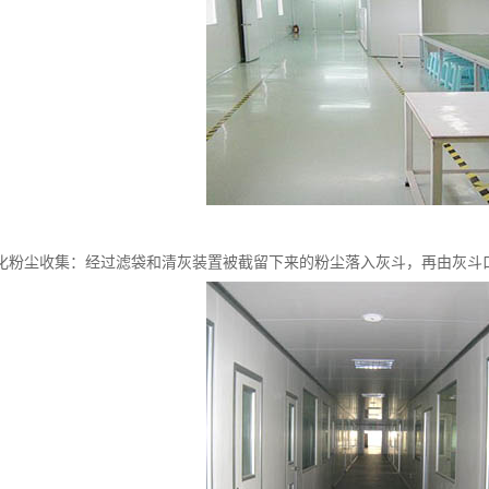
化粉尘收集：经过滤袋和清灰装置被截留下来的粉尘落入灰斗，再由灰斗