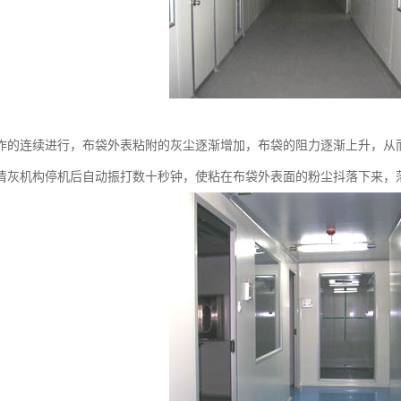
作的连续进行，布袋外表粘附的灰尘逐渐增加，布袋的阻力逐渐上升，从
清灰机构停机后自动振打数十秒钟，使粘在布袋外表面的粉尘抖落下来，落