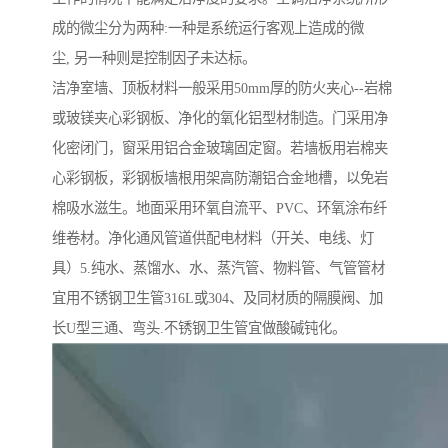
成的微尘分为两种:一种是系统运行客观上造成的微
尘, 另一种则是控制因子未达标。
洁净室墙、顶板材料一般采用50mm厚的防火夹心--岩棉
或玻镁夹心彩钢板、净化的氧化铝型材制造。门采用净
化密闭门，窗采用铝合金玻璃固定窗。若墙板用岩棉夹
心彩钢板，彩钢板墙根用架高防潮铝合金地槽，以免岩
棉吸水滋生。地面采用环氧自流平、PVC、环氧涂布纤
维卷材。净化通风管道供配电材料（开关、电线、灯
具）5.纯水、蒸馏水、水、蒸汽管、物料管、气管管材
宜用不锈钢卫生管316L或304、及同材质的隔膜阀、加
长U型三通、弯头.不锈钢卫生管宜做酸碱钝化。