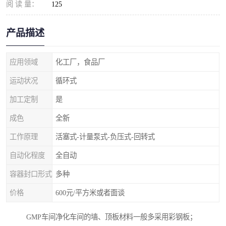
阅 读 量：
125
产品描述
应用领域
化工厂，食品厂
运动状况
循环式
加工定制
是
成色
全新
工作原理
活塞式-计量泵式-负压式-回转式
自动化程度
全自动
容器封口形式
多种
价格
600元/平方米或者面谈
GMP车间净化车间的墙、顶板材料一般多采用彩钢板；