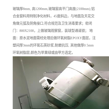
玻璃厚8mm, 高1200mm,玻璃窗高平门高度(2100mm);铝
合金窗料用特制净化材料，45度斜边，与地面及天花交
角做元弧及阴角接口,符合规范及卫生消毒要求；密闭
门：800X2100，上做玻璃观察窗，装球型通道锁； 地
面：原水泥地面需经处理后做环氧树脂EPOXY面层，注
塑间厚3mm的环氧石英砂浆,耐磨抗压; 其他做厚0.5mm
环氧树脂层;颜色为苹果绿或由甲方选定。