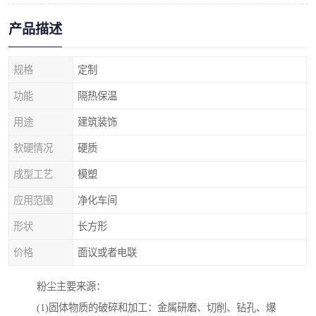
产品描述
规格
定制
功能
隔热保温
用途
建筑装饰
软硬情况
硬质
成型工艺
模塑
应用范围
净化车间
形状
长方形
价格
面议或者电联
粉尘主要来源：
(1)固体物质的破碎和加工：金属研磨、切削、钻孔、爆