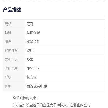
产品描述
规格
定制
功能
隔热保温
用途
建筑装饰
软硬情况
硬质
成型工艺
模塑
应用范围
净化车间
形状
长方形
价格
面议或者电联
粉尘颗粒的大小：
①灰尘：粉尘粒子的直径大于10微米，在静止的空气