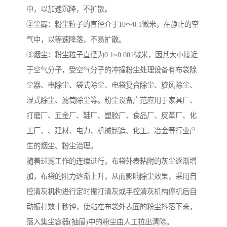
中，以加速沉降，不扩散。
②尘雾：粉尘粒子的直径介于10～0.1微米，在静止的空
气中，以等速降落，不易扩散。
③烟尘：粉尘粒子直径为0.1~0.001微米，因其大小接近
于空气分子，受空气分子的冲撞粉尘处理设备有布袋除
尘器、电除尘、袋式除尘、电袋复合除尘、旋风除尘、
湿式除尘、滤筒除尘等。粉尘设备广范应用于家具厂、
打磨厂、五金厂、鞋厂、塑胶厂、食品厂、皮革厂、化
工厂、、建材、电力、机械制造、化工、冶金等行业产
生的烟尘、粉尘治理。
随着过滤工作的连续进行，布袋外表粘附的灰尘逐渐增
加，布袋的阻力逐渐上升，从而影响除尘效果，采用自
控清灰机构进行定时振打清灰或手控清灰机构停机后自
动振打数十秒钟，使粘在布袋外表面的粉尘抖落下来，
落入集尘容器(抽屉)中的粉尘由人工拉出清除。