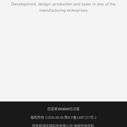
Development, design, production and sales in one of the
manufacturing enterprises
您是第
1816943
位访客
版权所有 ©2026-08-08
陕ICP备14007257号-2
西安超润环境科技有限公司
保留所有权利.