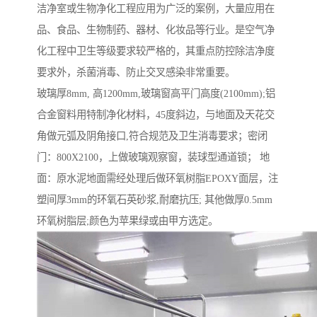
洁净室或生物净化工程应用为广泛的案例，大量应用在
品、食品、生物制药、器材、化妆品等行业。是空气净
化工程中卫生等级要求较严格的，其重点防控除洁净度
要求外，杀菌消毒、防止交叉感染非常重要。
玻璃厚8mm, 高1200mm,玻璃窗高平门高度(2100mm);铝
合金窗料用特制净化材料，45度斜边，与地面及天花交
角做元弧及阴角接口,符合规范及卫生消毒要求；密闭
门：800X2100，上做玻璃观察窗，装球型通道锁； 地
面：原水泥地面需经处理后做环氧树脂EPOXY面层，注
塑间厚3mm的环氧石英砂浆,耐磨抗压; 其他做厚0.5mm
环氧树脂层;颜色为苹果绿或由甲方选定。