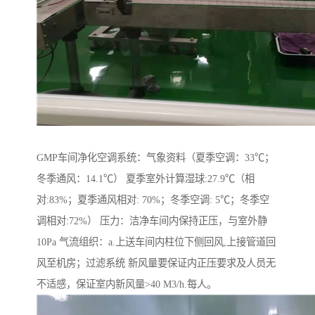
GMP车间净化空调系统：气象资料（夏季空调：33℃；
冬季通风：14.1℃） 夏季室外计算湿球:27.9℃（相
对:83%；夏季通风相对: 70%；冬季空调: 5℃；冬季空
调相对:72%） 压力：洁净车间内保持正压，与室外静
10Pa 气流组织：a.上送车间内柱位下侧回风,上接管道回
风至机房；过滤系统 新风量要保证内正压要求及人员无
不适感，保证室内新风量>40 M3/h.每人。