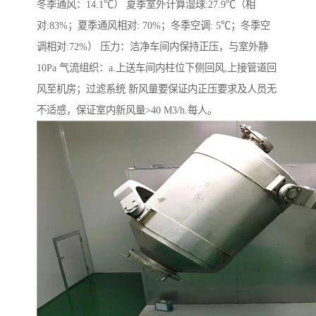
冬季通风：14.1℃） 夏季室外计算湿球:27.9℃（相
对:83%；夏季通风相对: 70%；冬季空调: 5℃；冬季空
调相对:72%） 压力：洁净车间内保持正压，与室外静
10Pa 气流组织：a.上送车间内柱位下侧回风,上接管道回
风至机房；过滤系统 新风量要保证内正压要求及人员无
不适感，保证室内新风量>40 M3/h.每人。