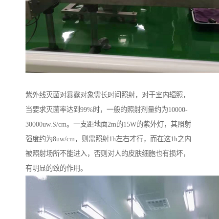
紫外线灭菌对暴露对象需长时间照射，对于室内辐照，
当要求灭菌率达到99%时，一般的照射剂量约为10000-
30000uw.S/cm。一支距地面2m的15W的紫外灯，其照射
强度约为8uw/cm，则需照射1h左右才行，而在这1h之内
被照射场所不能进入，否则对人的皮肤细胞也有损坏，
有明显的致的作用。