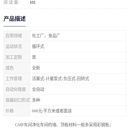
阅 读 量：
101
产品描述
应用领域
化工厂，食品厂
运动状况
循环式
加工定制
是
成色
全新
工作原理
活塞式-计量泵式-负压式-回转式
自动化程度
全自动
容器封口形式
多种
价格
600元/平方米或者面谈
GMP车间净化车间的墙、顶板材料一般多采用彩钢板；