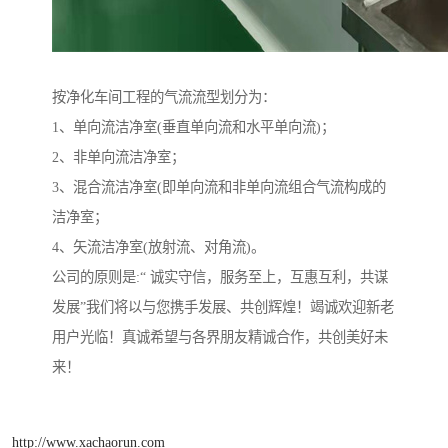
按净化车间工程的气流流型划分为：
1、单向流洁净室(垂直单向流和水平单向流)；
2、非单向流洁净室；
3、混合流洁净室(即单向流和非单向流组合气流构成的
洁净室；
4、矢流洁净室(放射流、对角流)。
公司的原则是:“ 诚实守信，服务至上，互惠互利，共谋
发展”我们将以与您携手发展、共创辉煌！竭诚欢迎新老
用户光临！真诚希望与各界朋友精诚合作，共创美好未
来！
http://www.xachaorun.com