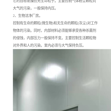
它的目标是操控无生命粒子。主要控制气体粉尘颗粒对
大气的污染，一般保持内压。
2、生物洁净厂房。
控制有生命的颗粒(微生物)和无生命的颗粒(灰尘)对工作
物体的污染。同时，内部材料必须能够承受各种杀菌剂
的侵蚀，内部压力一般保持不变。主要控制生活颗粒物
对外界和人的污染。室内必须与大气保持负压。