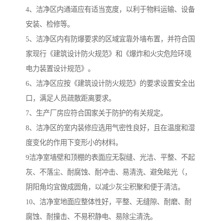
4、洁净区内通道应有适当宽度，以利于物料运输、设备
安装、检修等。
5、洁净区内有防爆要求的区域宜靠外墙布置，并符合国
家现行《建筑设计防火规范》和《爆炸和火灾危险环境
电力装置设计规范》。
6、洁净区应按《建筑设计防火规范》的要求设置安全出
口，满足人员疏散距离要求。
7、生产厂房应符合国家关于防护的有关规定。
8、洁净区的室内装修应选用气密性良好，且在温度和湿
度变化的作用下变形小的材料。
9洁净室墙壁和顶棚的表面应无裂缝、光洁、平整、不起
灰、不落尘、耐腐蚀、耐冲击、易清洗、避免眩光（，
阴阳角均宜做成圆角，以减少灰尘积聚和便于清洁。
10、洁净室地面应整体性好，平整、无缝隙、耐磨、耐
腐蚀、耐撞击、不易积静电、易除尘清洗。