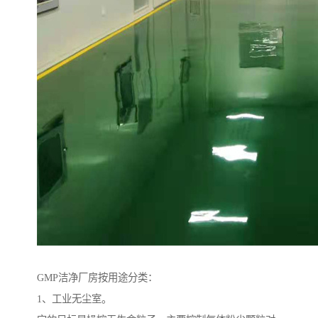
GMP洁净厂房按用途分类：
1、工业无尘室。