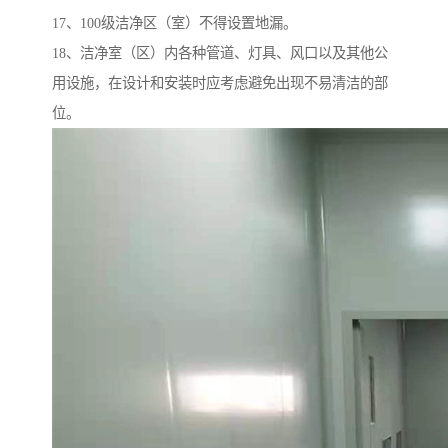
17、100级洁净区（室）不得设置地漏。
18、洁净室（区）内各种管道、灯具、风口以及其他公
用设施，在设计和安装时应考虑避免出现不易清洁的部
位。