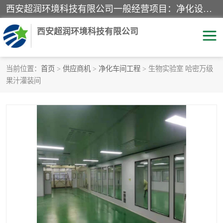
西安超润环境科技有限公司一般经营项目：净化设备、厨房设备、五金机电设备、不锈钢制品、彩钢夹心板、水处理设备的研发、销售；空气净化设备、办公设备、通风设备、建筑材料、金属材料的销售；净化工程、钢结构工程、机电设备工程的设计与施工及技术咨询服务；货物及技术的进出口的业务经营。
西安超润环境科技有限公司
当前位置：
首页
>
供应商机
>
净化车间工程
> 生物实验室 哈密万级
果汁灌装间
洁净手术室
净化板
粉尘废气净化
洁净室工程
净化车间工程
GMP车间