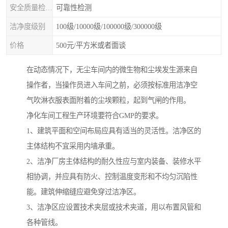
安全质量检测类型
可靠性检测
洁净度级别
100级/10000级/100000级/300000级
价格
500元/平方米或者面谈
在动态情况下，无尘车间内的微生物和尘埃发生源来自
操作者，当操作员进入车间之前，必须按标准用洁净空
气吹淋衣服表面附着的尘埃颗粒，起到气闸的作用。
净化车间工程生产环境要符合GMP的要求。
1、建筑平面和空间布局应具有适当的灵活性。洁净区的
主体结构不宜采用内墙承重。
2、洁净厂房主体结构的耐久性应与室内装备、装修水平
相协调，并应具有防火、控制温度变形和不均匀沉陷性
能。建筑伸缩缝应避免穿过洁净区。
3、洁净区应设置技术夹层或技术夹道，用以布置风管和
各种管线。