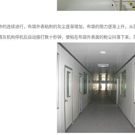
作的连续进行，布袋外表粘附的灰尘逐渐增加，布袋的阻力逐渐上升，从
清灰机构停机后自动振打数十秒钟，使粘在布袋外表面的粉尘抖落下来，落