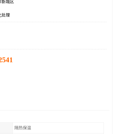
市新城区
化处理
2541
隔热保温