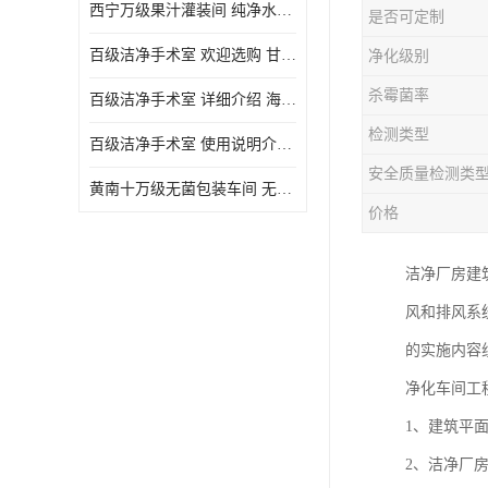
西宁万级果汁灌装间 纯净水灌装间 详细介绍
是否可定制
百级洁净手术室 欢迎选购 甘肃百级洁净手术室报价表
净化级别
杀霉菌率
百级洁净手术室 详细介绍 海东百级洁净手术室报价单
检测类型
百级洁净手术室 使用说明介绍 青海百级洁净手术室电话
安全质量检测类
黄南十万级无菌包装车间 无菌室 使用说明介绍
价格
洁净厂房建
风和排风系
的实施内容
净化车间工
1、建筑平
2、洁净厂