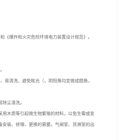
》和《爆炸和火灾危险环境电力装置设计规范》。
。
料。
击、易清洗、避免眩光（，阴阳角均宜做成圆角，
易除尘清洗。
采用木质等引起微生物繁殖的材料，以免生霉或变
备安装、修理、更换的需要。气闸室、货淋室的出