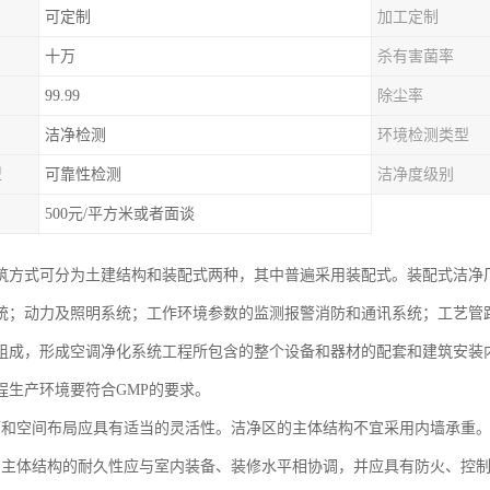
可定制
加工定制
十万
杀有害菌率
99.99
除尘率
洁净检测
环境检测类型
型
可靠性检测
洁净度级别
500元/平方米或者面谈
筑方式可分为土建结构和装配式两种，其中普遍采用装配式。装配式洁净
统；动力及照明系统；工作环境参数的监测报警消防和通讯系统；工艺管
组成，形成空调净化系统工程所包含的整个设备和器材的配套和建筑安装
程生产环境要符合GMP的要求。
面和空间布局应具有适当的灵活性。洁净区的主体结构不宜采用内墙承重
房主体结构的耐久性应与室内装备、装修水平相协调，并应具有防火、控