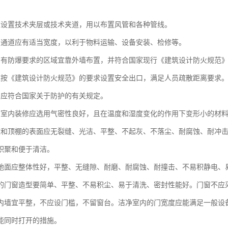
。
应设置技术夹层或技术夹道，用以布置风管和各种管线。
内通道应有适当宽度，以利于物料运输、设备安装、检修等。
内有防爆要求的区域宜靠外墙布置，并符合国家现行《建筑设计防火规范
应按《建筑设计防火规范》的要求设置安全出口，满足人员疏散距离要求
房应符合国家关于防护的有关规定。
的室内装修应选用气密性良好，且在温度和湿度变化的作用下变形小的材
壁和顶棚的表面应无裂缝、光洁、平整、不起灰、不落尘、耐腐蚀、耐冲
积聚和便于清洁。
室地面应整体性好，平整、无缝隙、耐磨、耐腐蚀、耐撞击、不易积静电、
室的门窗造型要简单、平整、不易积尘、易于清洗、密封性能好。门窗不应
内墙宜平整，不应设门槛，不留窗台。洁净室内的门宽度应能满足一般设
能同时打开的措施。