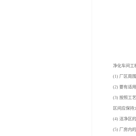
净化车间工
(1) 厂
(2) 要
(3) 按照
区间应保持大
(4) 洁净
(5) 厂