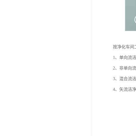
按净化车间
1、单向流
2、非单向
3、混合流
4、矢流洁净