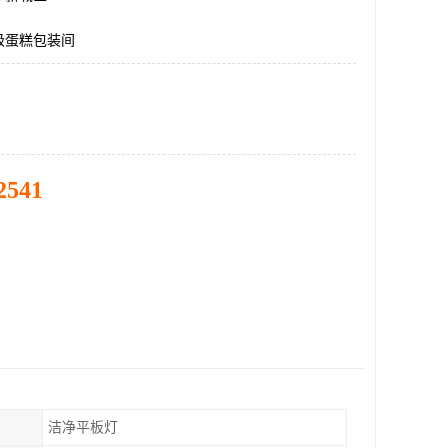
级蛋糕包装间
2541
洁净平板灯