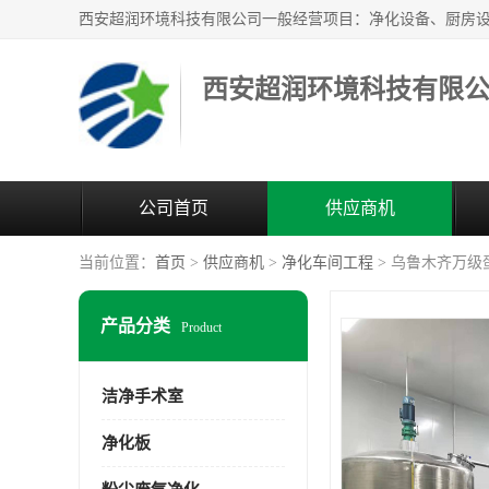
西安超润环境科技有限
公司首页
供应商机
当前位置：
首页
>
供应商机
>
净化车间工程
> 乌鲁木齐万级
产品分类
Product
洁净手术室
净化板