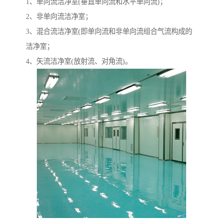
1、单向流洁净室(垂直单向流和水平单向流)；
2、非单向流洁净室；
3、混合流洁净室(即单向流和非单向流组合气流构成的
洁净室；
4、矢流洁净室(放射流、对角流)。