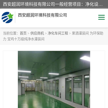
西安超润环境科技有限公司一般经营项目：净化设备、厨房设备、五金机电设备、不锈钢制品、彩钢夹心板、水处理设备的研发、销售；空气净化设备、办公设备、通风设备、建筑材料、金属材料的销售；净化工程、钢结构工程、机电设备工程的设计与施工及技术咨询服务；货物及技术的进出口的业务经营。
西安超润环境科技有限公司
当前位置：
首页
>
供应商机
>
净化车间工程
> 果酒灌装间 为环保助
力 宝鸡十万级纯净水灌装间
洁净手术室
净化板
粉尘废气净化
洁净室工程
净化车间工程
GMP车间