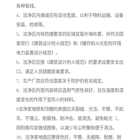
各种管线。
4、洁净区内通道应有适当宽度，以利于物料运输、设备
安装、检修等。
5、洁净区内有防爆要求的区域宜靠外墙布置，并符合国
家现行《建筑设计防火规范》和《爆炸和火灾危险环境
电力装置设计规范》。
6、洁净区应按《建筑设计防火规范》的要求设置安全出
口，满足人员疏散距离要求。
7、生产厂房应符合国家关于防护的有关规定。
8、洁净区的室内装修应选用气密性良好，且在温度和湿
度变化的作用下变形小的材料。
9洁净室墙壁和顶棚的表面应无裂缝、光洁、平整、不起
灰、不落尘、耐腐蚀、耐冲击、易清洗、避免眩光（，
阴阳角均宜做成圆角，以减少灰尘积聚和便于清洁。
10、洁净室地面应整体性好，平整、无缝隙、耐磨、耐