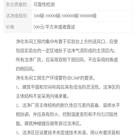
安全质量检测类型
可靠性检测
洁净度级别
100级/10000级/100000级/300000级
价格
500元/平方米或者面谈
净化车间工程内集中布置于实验台上方的送风口，应使
包括实验台的一定区域处于洁净气流形成的主流区内。
所有洁净厂房，应采用双侧下部回风，不应采用四角或
四侧回风。
净化车间工程生产环境要符合GMP的要求。
1、建筑平面和空间布局应具有适当的灵活性。洁净区的
主体结构不宜采用内墙承重。
2、洁净厂房主体结构的耐久性应与室内装备、装修水平
相协调，并应具有防火、控制温度变形和不均匀沉陷性
能。建筑伸缩缝应避免穿过洁净区。
3、洁净区应设置技术夹层或技术夹道，用以布置风管和