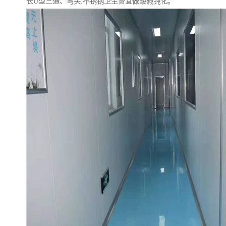
长U型三通、弯头.不锈钢卫生管宜做酸碱钝化。