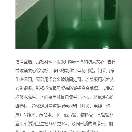
洁净室墙、顶板材料一般采用50mm厚的防火夹心--岩棉
或玻镁夹心彩钢板、净化的氧化铝型材制造。门采用净
化密闭门，窗采用铝合金玻璃固定窗。若墙板用岩棉夹
心彩钢板，彩钢板墙根用架高防潮铝合金地槽，以免岩
棉吸水滋生。地面采用环氧自流平、PVC、环氧涂布纤
维卷材。净化通风管道供配电材料（开关、电线、灯
具）5.纯水、蒸馏水、水、蒸汽管、物料管、气管管材
宜用不锈钢卫生管316L或304、及同材质的隔膜阀、加