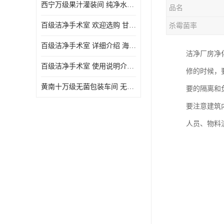
西宁万级果汁灌装间 纯净水灌装间 详细介绍
品名
百级洁净手术室 欢迎选购 甘肃百级洁净手术室报价表
杀霉菌率
百级洁净手术室 详细介绍 海东百级洁净手术室报价单
洁净厂房净
百级洁净手术室 使用说明介绍 青海百级洁净手术室电话
修的时候，
黄南十万级无菌包装车间 无菌室 使用说明介绍
要的隔离和
要注意建筑
人员、物料