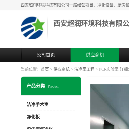
西安超润环境科技有限
公司首页
供应商机
当前位置：
首页
>
供应商机
>
洁净室工程
> PCR实验室 详
产品分类
Product
洁净手术室
净化板