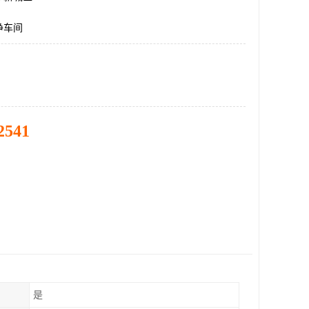
净车间
2541
是