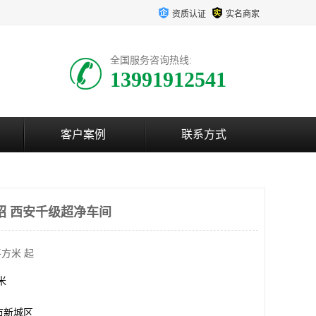
资质认证
实名商家
全国服务咨询热线:
13991912541
客户案例
联系方式
绍 西安千级超净车间
平方米 起
方米
市新城区