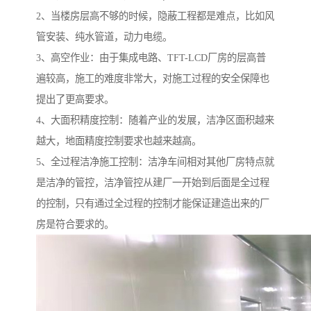
2、当楼房层高不够的时候，隐蔽工程都是难点，比如风
管安装、纯水管道，动力电缆。
3、高空作业：由于集成电路、TFT-LCD厂房的层高普
遍较高，施工的难度非常大，对施工过程的安全保障也
提出了更高要求。
4、大面积精度控制：随着产业的发展，洁净区面积越来
越大，地面精度控制要求也越来越高。
5、全过程洁净施工控制：洁净车间相对其他厂房特点就
是洁净的管控，洁净管控从建厂一开始到后面是全过程
的控制，只有通过全过程的控制才能保证建造出来的厂
房是符合要求的。