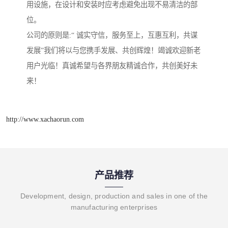
用设施，在设计和安装时应考虑避免出现不易清洁的部
位。
公司的原则是:“ 诚实守信，服务至上，互惠互利，共谋
发展”我们将以与您携手发展、共创辉煌！竭诚欢迎新老
用户光临！真诚希望与各界朋友精诚合作，共创美好未
来！
http://www.xachaorun.com
产品推荐
Development, design, production and sales in one of the
manufacturing enterprises