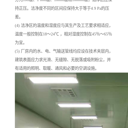
持正压。洁净度不同的区间应保持大于等于4.9 Pa的压
差。
(4) 洁净区的温度和湿度应与其生产及工艺要求相适应，
温度一般控制在18～24℃ ，相对湿度控制在45％～65％
为宜。
(5) 厂房内的水、电、气输送管线均应设在技术夹层内，
建筑表面应力求光滑、无缝隙、无脱落或吸附粉尘，并
有适用的照明、取暖、通风和必要的空调设施。