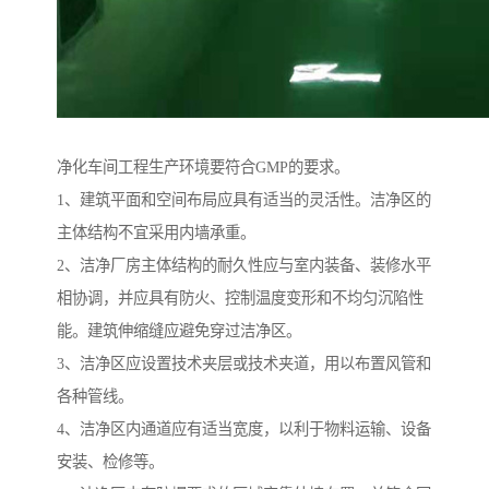
净化车间工程生产环境要符合GMP的要求。
1、建筑平面和空间布局应具有适当的灵活性。洁净区的
主体结构不宜采用内墙承重。
2、洁净厂房主体结构的耐久性应与室内装备、装修水平
相协调，并应具有防火、控制温度变形和不均匀沉陷性
能。建筑伸缩缝应避免穿过洁净区。
3、洁净区应设置技术夹层或技术夹道，用以布置风管和
各种管线。
4、洁净区内通道应有适当宽度，以利于物料运输、设备
安装、检修等。