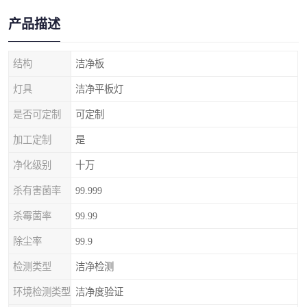
产品描述
结构
洁净板
灯具
洁净平板灯
是否可定制
可定制
加工定制
是
净化级别
十万
杀有害菌率
99.999
杀霉菌率
99.99
除尘率
99.9
检测类型
洁净检测
环境检测类型
洁净度验证