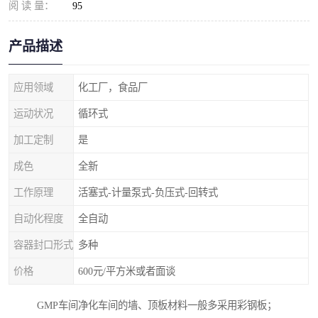
阅 读 量：
95
产品描述
应用领域
化工厂，食品厂
运动状况
循环式
加工定制
是
成色
全新
工作原理
活塞式-计量泵式-负压式-回转式
自动化程度
全自动
容器封口形式
多种
价格
600元/平方米或者面谈
GMP车间净化车间的墙、顶板材料一般多采用彩钢板；