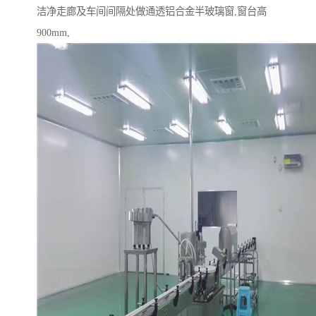
洁净走廊及车间间隔处做通透铝合金半玻璃窗,窗台高
900mm,