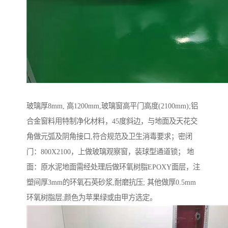
玻璃厚8mm, 高1200mm,玻璃窗高平门高度(2100mm);铝
合金窗料用特制净化材料，45度斜边，与地面及天花交
角做元弧及阴角接口,符合规范及卫生消毒要求；密闭
门：800X2100，上做玻璃观察窗，装球型通道锁； 地
面：原水泥地面需经处理后做环氧树脂EPOXY面层，注
塑间厚3mm的环氧石英砂浆,耐磨抗压; 其他做厚0.5mm
环氧树脂层;颜色为苹果绿或由甲方选定。