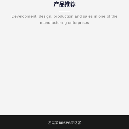
产品推荐
Development, design, production and sales in one of the
manufacturing enterprises
您是第
1806398
位访客