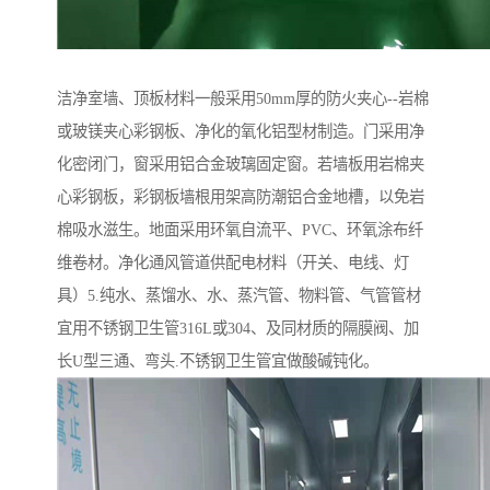
洁净室墙、顶板材料一般采用50mm厚的防火夹心--岩棉
或玻镁夹心彩钢板、净化的氧化铝型材制造。门采用净
化密闭门，窗采用铝合金玻璃固定窗。若墙板用岩棉夹
心彩钢板，彩钢板墙根用架高防潮铝合金地槽，以免岩
棉吸水滋生。地面采用环氧自流平、PVC、环氧涂布纤
维卷材。净化通风管道供配电材料（开关、电线、灯
具）5.纯水、蒸馏水、水、蒸汽管、物料管、气管管材
宜用不锈钢卫生管316L或304、及同材质的隔膜阀、加
长U型三通、弯头.不锈钢卫生管宜做酸碱钝化。