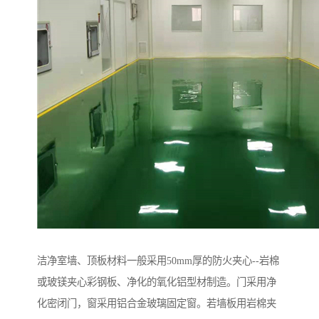
洁净室墙、顶板材料一般采用50mm厚的防火夹心--岩棉
或玻镁夹心彩钢板、净化的氧化铝型材制造。门采用净
化密闭门，窗采用铝合金玻璃固定窗。若墙板用岩棉夹