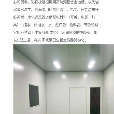
心彩钢板，彩钢板墙根用架高防潮铝合金地槽，以免岩
棉吸水滋生。地面采用环氧自流平、PVC、环氧涂布纤
维卷材。净化通风管道供配电材料（开关、电线、灯
具）5.纯水、蒸馏水、水、蒸汽管、物料管、气管管材
宜用不锈钢卫生管316L或304、及同材质的隔膜阀、加
长U型三通、弯头.不锈钢卫生管宜做酸碱钝化。