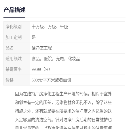
产品描述
净化级别
十万级、万级、千级
加工定制
是
品名
洁净室工程
适用领域
食品，医院，光电，化妆品
杀霉菌率
99.99（%）
价格
500元/平方米或者面谈
因为在维持厂房净化工程生产环境的时候，相对于室外
和邻室有一定的压差，污染物就会无孔不入，除了这些
措施之外，还有就是要在所要求的洁净度之内适当的送
入足够量的清洁空气。针对洁净厂房后期的日常维护也
是非常重要的，以及净化设备在使用过程中的注意事项