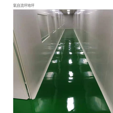
氧自流坪地坪