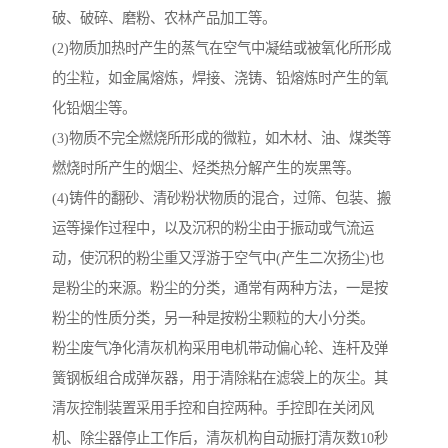
破、破碎、磨粉、农林产品加工等。
(2)物质加热时产生的蒸气在空气中凝结或被氧化所形成
的尘粒，如金属熔炼，焊接、浇铸、铅熔炼时产生的氧
化铅烟尘等。
(3)物质不完全燃烧所形成的微粒，如木材、油、煤类等
燃烧时所产生的烟尘、烃类热分解产生的炭黑等。
(4)铸件的翻砂、清砂粉状物质的混合，过筛、包装、搬
运等操作过程中，以及沉积的粉尘由于振动或气流运
动，使沉积的粉尘重又浮游于空气中(产生二次扬尘)也
是粉尘的来源。粉尘的分类，通常有两种方法，一是按
粉尘的性质分类，另一种是按粉尘颗粒的大小分类。
粉尘废气净化清灰机构采用电机带动偏心轮、连杆及弹
簧钢板组合成弹灰器，用于清除粘在滤袋上的灰尘。其
清灰控制装置采用手控和自控两种。手控即在关闭风
机、除尘器停止工作后，清灰机构自动振打清灰数10秒