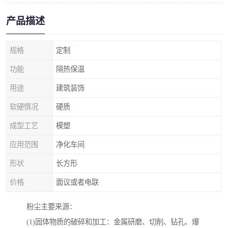
产品描述
规格
定制
功能
隔热保温
用途
建筑装饰
软硬情况
硬质
成型工艺
模塑
应用范围
净化车间
形状
长方形
价格
面议或者电联
粉尘主要来源：
(1)固体物质的破碎和加工：金属研磨、切削、钻孔、爆