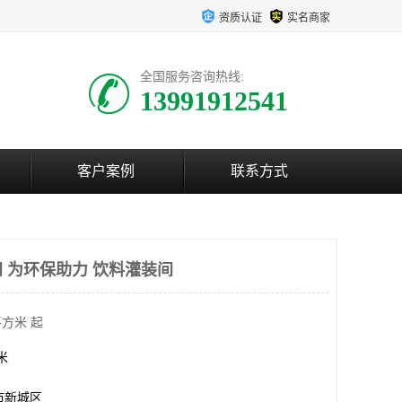
资质认证
实名商家
全国服务咨询热线:
13991912541
客户案例
联系方式
 为环保助力 饮料灌装间
平方米 起
方米
市新城区