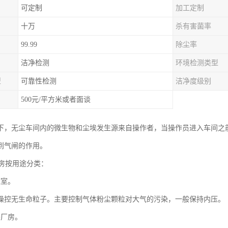
可定制
加工定制
十万
杀有害菌率
99.99
除尘率
洁净检测
环境检测类型
型
可靠性检测
洁净度级别
500元/平方米或者面谈
下，无尘车间内的微生物和尘埃发生源来自操作者，当操作员进入车间之
到气闸的作用。
厂房按用途分类：
尘室。
操控无生命粒子。主要控制气体粉尘颗粒对大气的污染，一般保持内压。
净厂房。