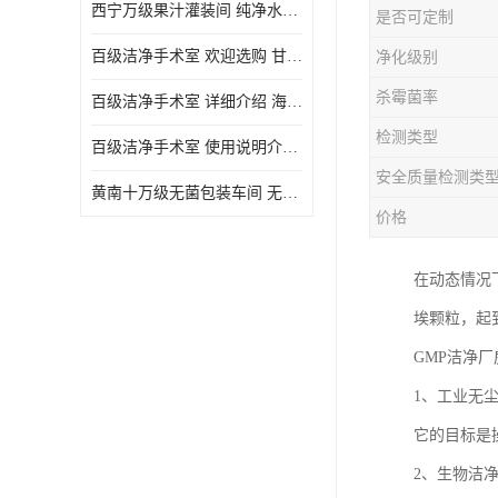
西宁万级果汁灌装间 纯净水灌装间 详细介绍
是否可定制
百级洁净手术室 欢迎选购 甘肃百级洁净手术室报价表
净化级别
杀霉菌率
百级洁净手术室 详细介绍 海东百级洁净手术室报价单
检测类型
百级洁净手术室 使用说明介绍 青海百级洁净手术室电话
安全质量检测类
黄南十万级无菌包装车间 无菌室 使用说明介绍
价格
在动态情况
埃颗粒，起
GMP洁净
1、工业无
它的目标是
2、生物洁