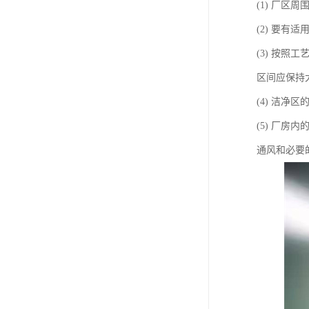
(1) 厂
(2) 要
(3) 按照
区间应保持大
(4) 洁净
(5) 厂
通风和必要