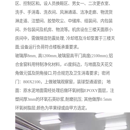
区、控制区和。设人员换鞋区、男女一、二次更衣室、
洗手、手消毒、洗衣间、风淋通道、洁净走廊、物流货
淋走道、注塑间、胶垫吹尘、中储库、组装间、内包装
间、外包装间及机房、物流等。机房设在三楼天面原小
房间中，需做隔音防震处理; 冷却塔及冷却泵置于三楼天
面;设备运行负荷符合楼板承重要求。
玻璃厚8mm, 高1200mm,玻璃窗高平门高度(2100mm);铝
合金窗料用特制净化材料，45度斜边，与地面及天花交
角做元弧及阴角接口,符合规范及卫生消毒要求；密闭
门：800X2100，上做玻璃观察窗，装球型通道锁； 地
面：原水泥地面需经处理后做环氧树脂EPOXY面层，注
塑间厚3mm的环氧石英砂浆,耐磨抗压; 其他做厚0.5mm
环氧树脂层;颜色为苹果绿或由甲方选定。