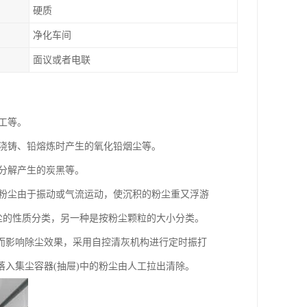
硬质
净化车间
面议或者电联
工等。
、浇铸、铅熔炼时产生的氧化铅烟尘等。
热分解产生的炭黑等。
的粉尘由于振动或气流运动，使沉积的粉尘重又浮游
尘的性质分类，另一种是按粉尘颗粒的大小分类。
而影响除尘效果，采用自控清灰机构进行定时振打
入集尘容器(抽屉)中的粉尘由人工拉出清除。