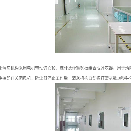
化清灰机构采用电机带动偏心轮、连杆及弹簧钢板组合成弹灰器，用于清
手控即在关闭风机、除尘器停止工作后，清灰机构自动振打清灰数10秒钟