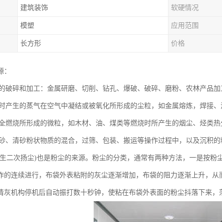
建筑装饰
软硬情况
模塑
应用范围
长方形
价格
源：
物质的破碎和加工：金属研磨、切削、钻孔、爆破、破碎、磨粉、农林产品加
加热时产生的蒸气在空气中凝结或被氧化所形成的尘粒，如金属熔炼，焊接
不完全燃烧所形成的微粒，如木材、油、煤类等燃烧时所产生的烟尘、烃类
的翻砂、清砂粉状物质的混合，过筛、包装、搬运等操作过程中，以及沉积
产生二次扬尘)也是粉尘的来源。粉尘的分类，通常有两种方法，一是按粉
作的连续进行，布袋外表粘附的灰尘逐渐增加，布袋的阻力逐渐上升，从
清灰机构停机后自动振打数十秒钟，使粘在布袋外表面的粉尘抖落下来，落