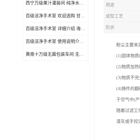
西宁万级果汁灌装间 纯净水灌装间 详细介绍
用途
百级洁净手术室 欢迎选购 甘肃百级洁净手术室报价表
成型工艺
形状
百级洁净手术室 详细介绍 海东百级洁净手术室报价单
百级洁净手术室 使用说明介绍 青海百级洁净手术室电话
粉尘主要来
黄南十万级无菌包装车间 无菌室 使用说明介绍
(1)固体
(2)物质
(3)物质
(4)铸件
于空气中(
随着过滤工
清灰或手控