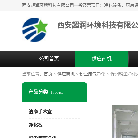
西安超润环境科技有限
公司首页
供应商机
当前位置：
首页
>
供应商机
>
粉尘废气净化
> 忻州粉尘净化
产品分类
Product
洁净手术室
净化板