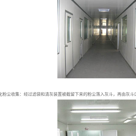
化粉尘收集：经过滤袋和清灰装置被截留下来的粉尘落入灰斗，再由灰斗