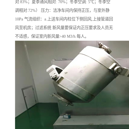
对:83%；夏季通风相对: 70%；冬季空调: 5℃；冬季空
调相对:72%） 压力：洁净车间内保持正压，与室外静
10Pa 气流组织：a.上送车间内柱位下侧回风,上接管道回
风至机房；过滤系统 新风量要保证内正压要求及人员无
不适感，保证室内新风量>40 M3/h.每人。