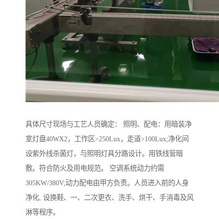
具体尺寸现场与工艺人员确定： 照明、配电：用暗装净
室灯盘40WX2，工作区>250Lux，走道>100Lux;净化间
设紫外线杀菌灯，与照明灯具分路设计。用铁线管暗
敷。符合防火及用电规范。 空调系统动力约需
305KW/380V;动力配电由甲方负责。人员进入前的人身
净化, 设换鞋、一、二次更衣、洗手、烘干、手消毒及风
淋等程序。