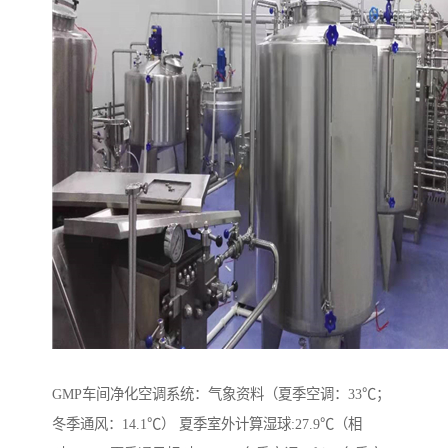
GMP车间净化空调系统：气象资料（夏季空调：33℃；
冬季通风：14.1℃） 夏季室外计算湿球:27.9℃（相