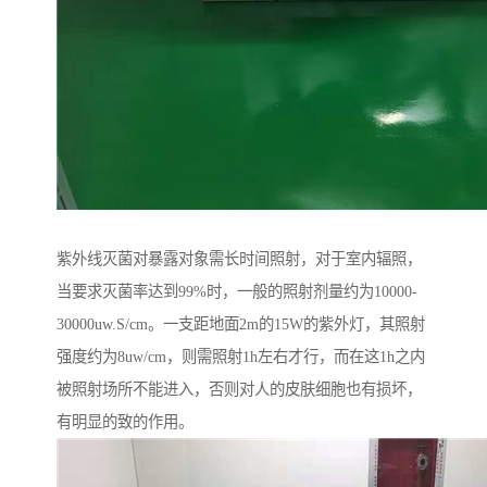
紫外线灭菌对暴露对象需长时间照射，对于室内辐照，
当要求灭菌率达到99%时，一般的照射剂量约为10000-
30000uw.S/cm。一支距地面2m的15W的紫外灯，其照射
强度约为8uw/cm，则需照射1h左右才行，而在这1h之内
被照射场所不能进入，否则对人的皮肤细胞也有损坏，
有明显的致的作用。