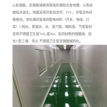
心彩钢板，彩钢板墙根用架高防潮铝合金地槽，以免岩
棉吸水滋生。地面采用环氧自流平、PVC、环氧涂布纤
维卷材。净化通风管道供配电材料（开关、电线、灯
具）5.纯水、蒸馏水、水、蒸汽管、物料管、气管管材
宜用不锈钢卫生管316L或304、及同材质的隔膜阀、加
长U型三通、弯头.不锈钢卫生管宜做酸碱钝化。