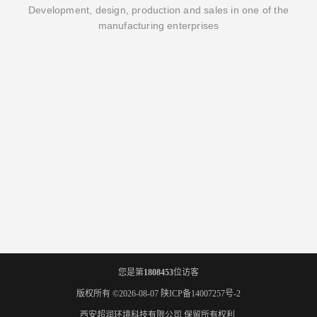
Development, design, production and sales in one of the
manufacturing enterprises
您是第
1808453
位访客
版权所有 ©2026-08-07
陕ICP备14007257号-2
西安超润环境科技有限公司
保留所有权利.