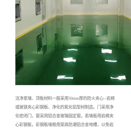
洁净室墙、顶板材料一般采用50mm厚的防火夹心--岩棉
或玻镁夹心彩钢板、净化的氧化铝型材制造。门采用净
化密闭门，窗采用铝合金玻璃固定窗。若墙板用岩棉夹
心彩钢板，彩钢板墙根用架高防潮铝合金地槽，以免岩