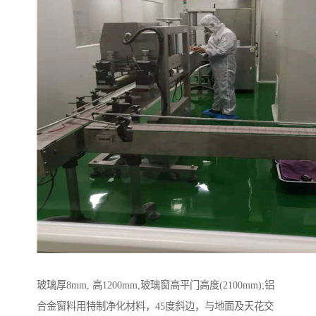
玻璃厚8mm, 高1200mm,玻璃窗高平门高度(2100mm);铝
合金窗料用特制净化材料，45度斜边，与地面及天花交