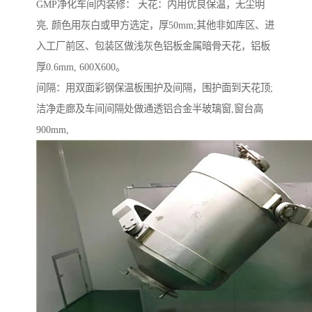
GMP净化车间内装修： 天花：内用优良保温，无尘明
亮, 颜色用灰白或甲方选定，厚50mm;其他非如库区、进
入工厂前区、包装区做浅灰色铝板金属暗骨天花，铝板
厚0.6mm, 600X600。
间隔：用双面彩钢保温板围护及间隔，围护面到天花顶;
洁净走廊及车间间隔处做通透铝合金半玻璃窗,窗台高
900mm,