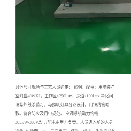
具体尺寸现场与工艺人员确定： 照明、配电：用暗装净
室灯盘40WX2，工作区>250Lux，走道>100Lux;净化间
设紫外线杀菌灯，与照明灯具分路设计。用铁线管暗
敷。符合防火及用电规范。 空调系统动力约需
305KW/380V;动力配电由甲方负责。人员进入前的人身