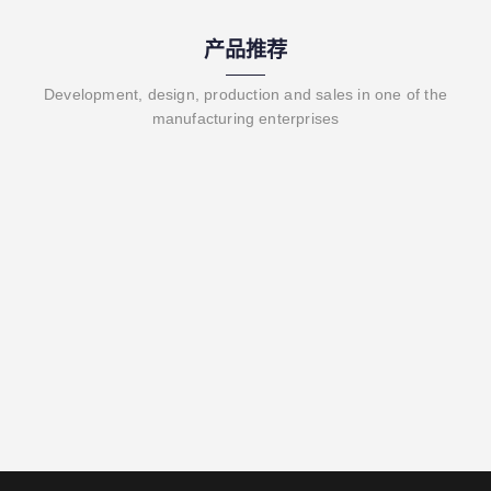
产品推荐
Development, design, production and sales in one of the
manufacturing enterprises