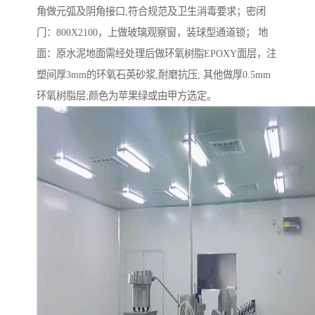
角做元弧及阴角接口,符合规范及卫生消毒要求；密闭
门：800X2100，上做玻璃观察窗，装球型通道锁； 地
面：原水泥地面需经处理后做环氧树脂EPOXY面层，注
塑间厚3mm的环氧石英砂浆,耐磨抗压; 其他做厚0.5mm
环氧树脂层;颜色为苹果绿或由甲方选定。