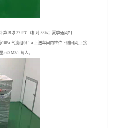
算湿球:27.9℃（相对:83%；夏季通风相
静10Pa 气流组织：a.上送车间内柱位下侧回风,上接
0 M3/h.每人。