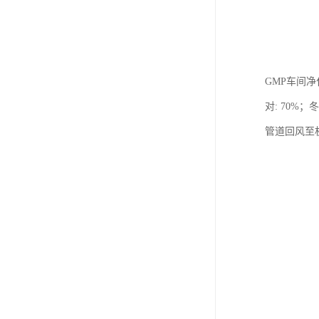
GMP车间净
对: 70%
管道回风至机