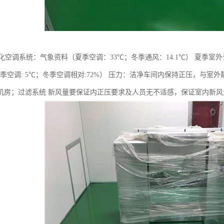
化空调系统：气象资料（夏季空调：33℃；冬季通风：14.1℃） 夏季室外计
；冬季空调: 5℃；冬季空调相对:72%） 压力：洁净车间内保持正压，与室外
房；过滤系统 新风量要保证内正压要求及人员无不适感，保证室内新风量>4