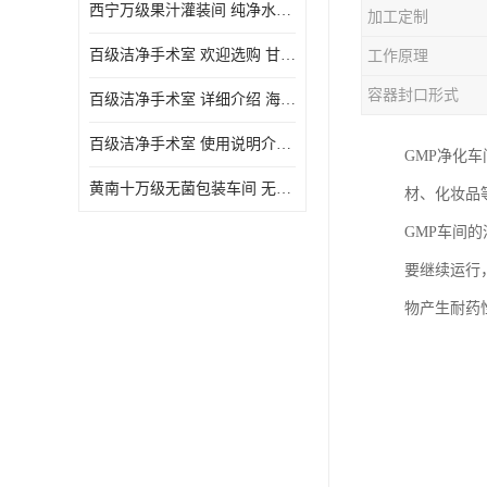
西宁万级果汁灌装间 纯净水灌装间 详细介绍
加工定制
百级洁净手术室 欢迎选购 甘肃百级洁净手术室报价表
工作原理
容器封口形式
百级洁净手术室 详细介绍 海东百级洁净手术室报价单
百级洁净手术室 使用说明介绍 青海百级洁净手术室电话
GMP净化
黄南十万级无菌包装车间 无菌室 使用说明介绍
材、化妆品
GMP车间
要继续运行
物产生耐药