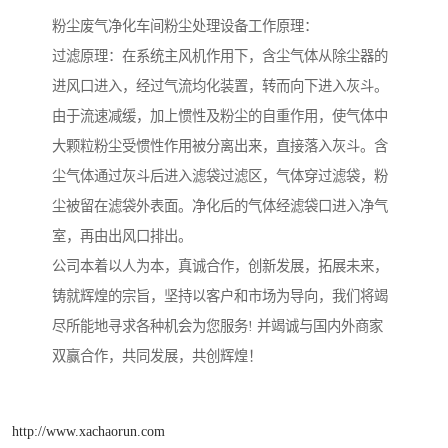
粉尘废气净化车间粉尘处理设备工作原理：
过滤原理：在系统主风机作用下，含尘气体从除尘器的
进风口进入，经过气流均化装置，转而向下进入灰斗。
由于流速减缓，加上惯性及粉尘的自重作用，使气体中
大颗粒粉尘受惯性作用被分离出来，直接落入灰斗。含
尘气体通过灰斗后进入滤袋过滤区，气体穿过滤袋，粉
尘被留在滤袋外表面。净化后的气体经滤袋口进入净气
室，再由出风口排出。
公司本着以人为本，真诚合作，创新发展，拓展未来，
铸就辉煌的宗旨，坚持以客户和市场为导向，我们将竭
尽所能地寻求各种机会为您服务! 并竭诚与国内外商家
双赢合作，共同发展，共创辉煌！
http://www.xachaorun.com