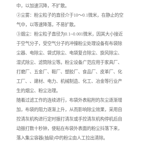
中，以加速沉降，不扩散。
②尘雾：粉尘粒子的直径介于10～0.1微米，在静止的空
气中，以等速降落，不易扩散。
③烟尘：粉尘粒子直径为0.1~0.001微米，因其大小接近
于空气分子，受空气分子的冲撞粉尘处理设备有布袋除
尘器、电除尘、袋式除尘、电袋复合除尘、旋风除尘、
湿式除尘、滤筒除尘等。粉尘设备广范应用于家具厂、
打磨厂、五金厂、鞋厂、塑胶厂、食品厂、皮革厂、化
工厂、、建材、电力、机械制造、化工、冶金等行业产
生的烟尘、粉尘治理。
随着过滤工作的连续进行，布袋外表粘附的灰尘逐渐增
加，布袋的阻力逐渐上升，从而影响除尘效果，采用自
控清灰机构进行定时振打清灰或手控清灰机构停机后自
动振打数十秒钟，使粘在布袋外表面的粉尘抖落下来，
落入集尘容器(抽屉)中的粉尘由人工拉出清除。