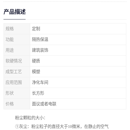
产品描述
规格
定制
功能
隔热保温
用途
建筑装饰
软硬情况
硬质
成型工艺
模塑
应用范围
净化车间
形状
长方形
价格
面议或者电联
粉尘颗粒的大小：
①灰尘：粉尘粒子的直径大于10微米，在静止的空气