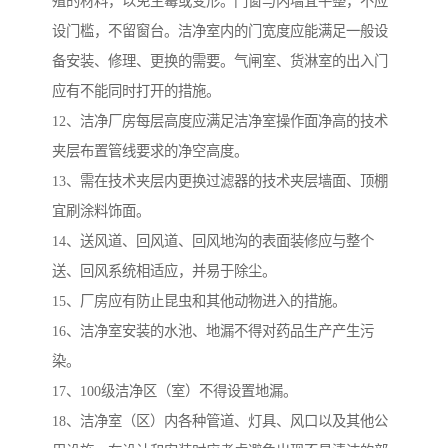
殖的材料，以免生霉或变形。门窗与内墙宜平整，不应
设门槛，不留窗台。洁净室内的门宽度应能满足一般设
备安装、修理、更换的需要。气闸室、货淋室的出入门
应有不能同时打开的措施。
12、洁净厂房每层高度应满足洁净室操作面净高的技术
夹层布置管线要求的净空高度。
13、需在技术夹层内更换过滤器的技术夹层墙面、顶棚
宜刷涂料饰面。
14、送风道、回风道、回风地沟的表面装修应与整个
送、回风系统相适应，并易于除尘。
15、厂房应有防止昆虫和其他动物进入的措施。
16、洁净室安装的水池、地漏不得对药品生产产生污
染。
17、100级洁净区（室）不得设置地漏。
18、洁净室（区）内各种管道、灯具、风口以及其他公