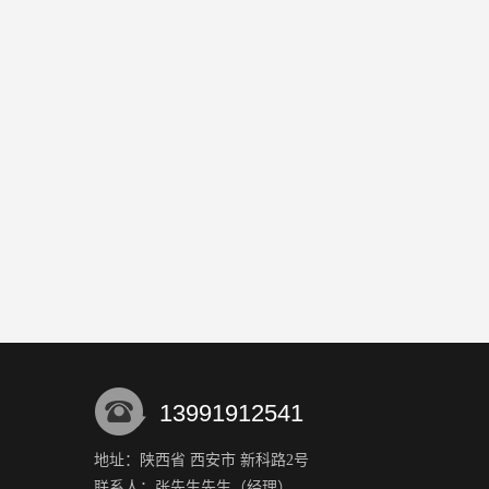
13991912541
地址：陕西省 西安市 新科路2号
联系人：张先生
先生
（经理）